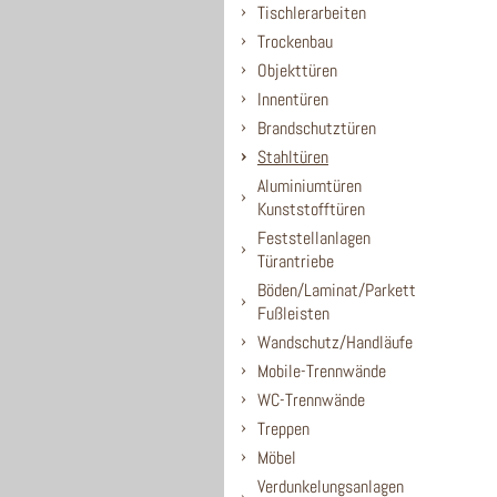
Tischlerarbeiten
Trockenbau
Objekttüren
Innentüren
Brandschutztüren
Stahltüren
Aluminiumtüren
Kunststofftüren
Feststellanlagen
Türantriebe
Böden/Laminat/Parkett
Fußleisten
Wandschutz/Handläufe
Mobile-Trennwände
WC-Trennwände
Treppen
Möbel
Verdunkelungsanlagen